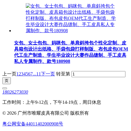
女包、女士包包、妈咪包、单肩斜挎包个性化定制、皮
具箱包设计出纸格、手袋包袋打样制版、布包皮包OEM
代工生产制造、学生毕业设计大赛作品缝制、手工皮具
私人专属制作、款号180908
上一页
1
2
3
4
5
6
7
...11
下一页
转至第
18026273030
工作时间：上午9-12点，下午14-19点，周日休息
© 2026 广州市唯耀皮具有限公司 版权所有
粤公网安备44011402000908号