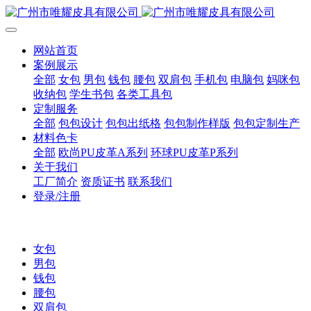
网站首页
案例展示
全部
女包
男包
钱包
腰包
双肩包
手机包
电脑包
妈咪包
收纳包
学生书包
各类工具包
定制服务
全部
包包设计
包包出纸格
包包制作样版
包包定制生产
材料色卡
全部
欧尚PU皮革A系列
环球PU皮革P系列
关于我们
工厂简介
资质证书
联系我们
登录/注册
女包
男包
钱包
腰包
双肩包