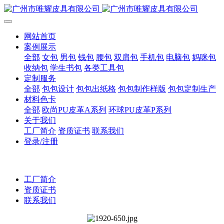
网站首页
案例展示
全部
女包
男包
钱包
腰包
双肩包
手机包
电脑包
妈咪包
收纳包
学生书包
各类工具包
定制服务
全部
包包设计
包包出纸格
包包制作样版
包包定制生产
材料色卡
全部
欧尚PU皮革A系列
环球PU皮革P系列
关于我们
工厂简介
资质证书
联系我们
登录/注册
工厂简介
资质证书
联系我们