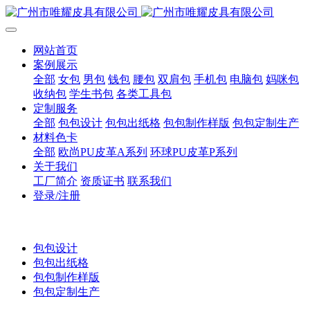
网站首页
案例展示
全部
女包
男包
钱包
腰包
双肩包
手机包
电脑包
妈咪包
收纳包
学生书包
各类工具包
定制服务
全部
包包设计
包包出纸格
包包制作样版
包包定制生产
材料色卡
全部
欧尚PU皮革A系列
环球PU皮革P系列
关于我们
工厂简介
资质证书
联系我们
登录/注册
包包设计
包包出纸格
包包制作样版
包包定制生产