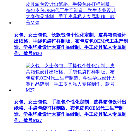
女包、女士包包、长款钱包个性化定制、皮具箱包设计
出纸格、手袋包袋打样制版、布包皮包OEM代工生产制
造、学生毕业设计大赛作品缝制、手工皮具私人专属制
作、款号M30
女包、女士包包、手提包个性化定制、皮具箱包设计出
纸格、手袋包袋打样制版、布包皮包OEM代工生产制
造、学生毕业设计大赛作品缝制、手工皮具私人专属制
作、款号M27