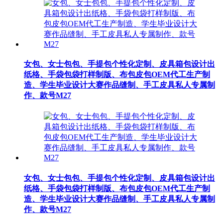
女包、女士包包、手提包个性化定制、皮具箱包设计出
纸格、手袋包袋打样制版、布包皮包OEM代工生产制
造、学生毕业设计大赛作品缝制、手工皮具私人专属制
作、款号M27
女包、女士包包、手提包个性化定制、皮具箱包设计出
纸格、手袋包袋打样制版、布包皮包OEM代工生产制
造、学生毕业设计大赛作品缝制、手工皮具私人专属制
作、款号M27