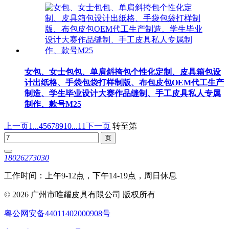
女包、女士包包、单肩斜挎包个性化定制、皮具箱包设
计出纸格、手袋包袋打样制版、布包皮包OEM代工生产
制造、学生毕业设计大赛作品缝制、手工皮具私人专属
制作、款号M25
上一页
1...
4
5
6
7
8
9
10
...11
下一页
转至第
18026273030
工作时间：上午9-12点，下午14-19点，周日休息
© 2026 广州市唯耀皮具有限公司 版权所有
粤公网安备44011402000908号