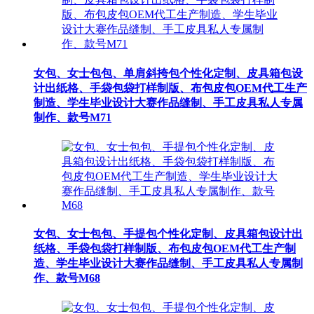
女包、女士包包、单肩斜挎包个性化定制、皮具箱包设
计出纸格、手袋包袋打样制版、布包皮包OEM代工生产
制造、学生毕业设计大赛作品缝制、手工皮具私人专属
制作、款号M71
女包、女士包包、手提包个性化定制、皮具箱包设计出
纸格、手袋包袋打样制版、布包皮包OEM代工生产制
造、学生毕业设计大赛作品缝制、手工皮具私人专属制
作、款号M68