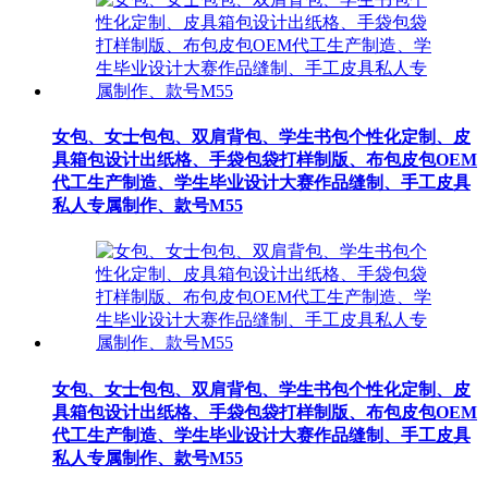
女包、女士包包、双肩背包、学生书包个性化定制、皮
具箱包设计出纸格、手袋包袋打样制版、布包皮包OEM
代工生产制造、学生毕业设计大赛作品缝制、手工皮具
私人专属制作、款号M55
女包、女士包包、双肩背包、学生书包个性化定制、皮
具箱包设计出纸格、手袋包袋打样制版、布包皮包OEM
代工生产制造、学生毕业设计大赛作品缝制、手工皮具
私人专属制作、款号M55