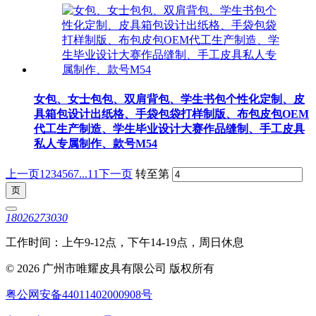
女包、女士包包、双肩背包、学生书包个性化定制、皮
具箱包设计出纸格、手袋包袋打样制版、布包皮包OEM
代工生产制造、学生毕业设计大赛作品缝制、手工皮具
私人专属制作、款号M54
上一页
1
2
3
4
5
6
7
...11
下一页
转至第
18026273030
工作时间：上午9-12点，下午14-19点，周日休息
© 2026 广州市唯耀皮具有限公司 版权所有
粤公网安备44011402000908号