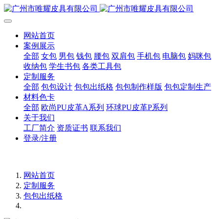
网站首页
案例展示
全部
女包
男包
钱包
腰包
双肩包
手机包
电脑包
妈咪包
收纳包
学生书包
各类工具包
定制服务
全部
包包设计
包包出纸格
包包制作样版
包包定制生产
材料色卡
全部
欧尚PU皮革A系列
环球PU皮革P系列
关于我们
工厂简介
资质证书
联系我们
登录/注册
网站首页
定制服务
包包出纸格