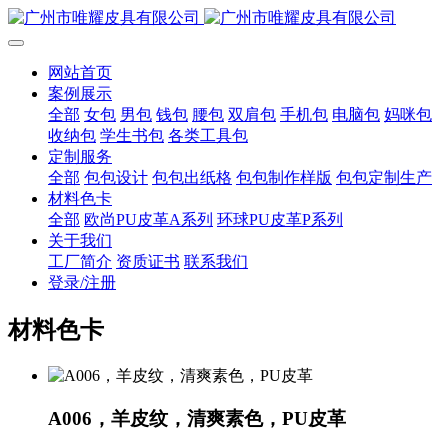
网站首页
案例展示
全部
女包
男包
钱包
腰包
双肩包
手机包
电脑包
妈咪包
收纳包
学生书包
各类工具包
定制服务
全部
包包设计
包包出纸格
包包制作样版
包包定制生产
材料色卡
全部
欧尚PU皮革A系列
环球PU皮革P系列
关于我们
工厂简介
资质证书
联系我们
登录/注册
材料色卡
A006，羊皮纹，清爽素色，PU皮革